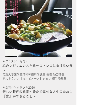
＊プラスジーセミナー
心のレジリエンスと食～ストレスに負けない食
～
帝京大学医学部精神神経科学講座 教授 功刀浩氏
リストランテ「カノビアーノ」シェフ 植竹隆政氏
＊食育シンポジウム2020
新しい時代の食育
～豊かで幸せな人生のために
『食』ができること～