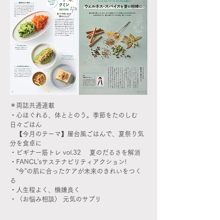
＊両誌共通連載
・心ほぐれる、体ととのう。季節をたのしむ
日々ごはん
【今月のテーマ】屋台風ごはんで、夏祭り気
分を食卓に
・ビギナー筋トレ vol.32 夏のだるさを解消
・FANCL'sサステナビリティアクション!
“今”の肌に合ったケアが未来のきれいをつく
る
・人生程よく、機嫌良く
・〈お悩み相談〉 元気のサプリ