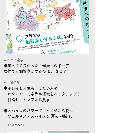
＊シニア連載
​◆知ってて良かった！健康への第一歩
女性でも加齢臭がするのは 、なぜ？
＊共通
特集
​◆
キレイも元気も叶えたい人の
ビタミン・ミネラル摂取をバックアップ！
目指せ、カラフルな食事
◆スパイスのパワーで、すこやかな夏に！
ウェルネス・スパイスを 夏の 相棒 に。
（Sample）